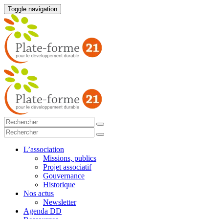
Toggle navigation
L’association
Missions, publics
Projet associatif
Gouvernance
Historique
Nos actus
Newsletter
Agenda DD